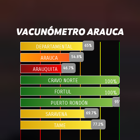
VACUNÓMETRO ARAUCA
65%
DEPARTAMENTAL
54.8%
ARAUCA
46.7%
ARAUQUITA
CRAVO NORTE
100%
FORTUL
100%
95%
PUERTO RONDÓN
69.7%
SARAVENA
77.2%
TAME