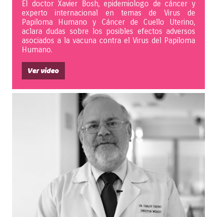
El doctor Xavier Bosh, epidemiologo de cáncer y
experto internacional en temas de Virus de
Papiloma Humano y Cáncer de Cuello Uterino,
aclara dudas sobre los posibles efectos adversos
asociados a la vacuna contra el Virus del Papiloma
Humano.
Ver video