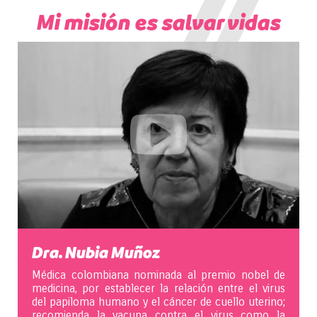
Mi misión es salvar vidas
Dra. Nubia Muñoz
Médica colombiana nominada al premio nobel de
medicina, por establecer la relación entre el virus
del papiloma humano y el cáncer de cuello uterino;
recomienda la vacuna contra el virus como la